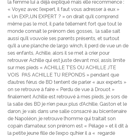
la femme lui a déjà expliqué mais elle recommence :
« Voyez avec l’expert, il faut vous adresser à eux »
« Un EXP…UN EXPERT ? » on dirait qu’il comprend
même pas le mot, il parle tellement fort que tout le
monde connait le prénom des gosses, la salle sait
aussi qu’il vouvoie ses parents présents, et surtout
qu’il a une planche de largo winch, il perd de vue un de
ses enfants, Achille, alors il se met à crier pour
retrouver Achille qui est juste devant moi, assis limite
sur mes pieds « ACHILLE T’ES OU ACHILLE JTE
VOIS PAS ACHILLE TU REPONDS » pendant que
d’autres férus de BD tentent de parler « aux experts »
on se retrouve à faire « Perdu de vue à Drouot »
finalement Achille est retrouvé à mes pieds, je sors de
la salle des BD je n’en peux plus d’Achille, Gaston et le
daron, je vais dans une salle consacré au bicentenaire
de Napoléon, je retrouve l’homme qui traitait son
copain d’amateur, son prénom est « Pélage » et il dit à
la petite jeune fille de l’expo qu’hier il a « regardé