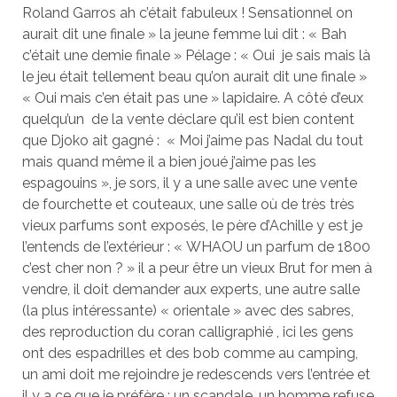
Roland Garros ah c’était fabuleux ! Sensationnel on
aurait dit une finale » la jeune femme lui dit : « Bah
c’était une demie finale » Pélage : « Oui je sais mais là
le jeu était tellement beau qu’on aurait dit une finale »
« Oui mais c’en était pas une » lapidaire. A côté d’eux
quelqu’un de la vente déclare qu’il est bien content
que Djoko ait gagné : « Moi j’aime pas Nadal du tout
mais quand même il a bien joué j’aime pas les
espagouins », je sors, il y a une salle avec une vente
de fourchette et couteaux, une salle où de très très
vieux parfums sont exposés, le père d’Achille y est je
l’entends de l’extérieur : « WHAOU un parfum de 1800
c’est cher non ? » il a peur être un vieux Brut for men à
vendre, il doit demander aux experts, une autre salle
(la plus intéressante) « orientale » avec des sabres,
des reproduction du coran calligraphié , ici les gens
ont des espadrilles et des bob comme au camping,
un ami doit me rejoindre je redescends vers l’entrée et
il y a ce que je préfère : un scandale, un homme refuse