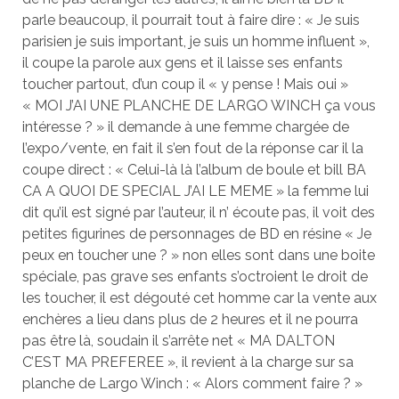
parle beaucoup, il pourrait tout à faire dire : « Je suis
parisien je suis important, je suis un homme influent »,
il coupe la parole aux gens et il laisse ses enfants
toucher partout, d’un coup il « y pense ! Mais oui »
« MOI J’AI UNE PLANCHE DE LARGO WINCH ça vous
intéresse ? » il demande à une femme chargée de
l’expo/vente, en fait il s’en fout de la réponse car il la
coupe direct : « Celui-là là l’album de boule et bill BA
CA A QUOI DE SPECIAL J’AI LE MEME » la femme lui
dit qu’il est signé par l’auteur, il n’ écoute pas, il voit des
petites figurines de personnages de BD en résine « Je
peux en toucher une ? » non elles sont dans une boite
spéciale, pas grave ses enfants s’octroient le droit de
les toucher, il est dégouté cet homme car la vente aux
enchères a lieu dans plus de 2 heures et il ne pourra
pas être là, soudain il s’arrête net « MA DALTON
C’EST MA PREFEREE », il revient à la charge sur sa
planche de Largo Winch : « Alors comment faire ? »