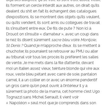
ils forment un cercle interdit aux autres, on dirait qu’ils
dealent du shit en fait ils échangent des catalogues
d’expositions, ils se montrent des objets qu’ils veulent,
ou qu’ils vendent, ils sont amis ou collègues de travail
ils s’insultent entre eux. De fils de pute ? Non ici à
Drouot on s’insulte « d’amateur », avec un coup dans
le nez ils disent sûrement
sacre bleu
voire
Montjoie,
St Denis ?
Quand je m’approche d’eux ils se mettent à
chuchoter, ils pourraient se retrouver au PMU ou aller
au tribunal voir tous les procès ils préfèrent les salles
de vente. Je me mets dans la file d’attente, devant
moi un italien assez vieux, teinture blonde qui vire aux
roux, veste bleu pétant avec carré de soie, pantalon
camel, il a un collier en or avec un énorme pendentif
un gros carré qu’on peut ouvrir, à l’intérieur il y a
sûrement la photo de la mama, cet homme c’est Ugo
Tognazzi sans Michel Serrault, il vient voir
« Napoléon » seul mot que je comprends dans son