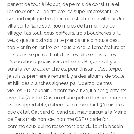
parlent de tout à l’égout, de permis de construire et
les deux ont l’air de trouver ça super intéressant, le
second explique très bien où est située sa villa : « Une
villa sur le flanc sud, 300 mères de la mer, 400 du
village, t’as tout, deux coiffeurs, trois boucheries si tu
veux, quatre bistrots tu te prends une binouze c’est
top » enfin on rentre, on nous prend la température et
des gens se précipitent dans les différentes salles
d’expositions, je vais vers celle des BD, après il y a
aura la vente aux enchères, pour l’instant c’est l’expo,
je suis la première à rentrer il y a des albums de boule
et bill, des planches signées par Uderzo, de très
vieilles BD, soudain un homme arrive, il a ses 3 enfants
avec lui (Achille, Gaston et une petite fille) cet homme
est insupportable, d’abord j’ai cru pendant 30 minutes
que c’était Gaspard G. candidat malheureux à la Mairie
de Paris mais non, cet homme CSP++ parle fort
comme ceux qui ne ressentent pas du tout le besoin
de ne pas déranger les autres, il aime bien la BD il