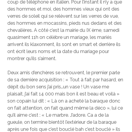
coup de téléphone en italien. Pour l’instant il n’y a que
des hommes et moi, des hommes vieux qui ont des
verres de soleil qui se relèvent sur les verres de vue,
des hommes en mocassins, pieds nus dedans et des
chevalières. A côté c’est la mairie du IX ème, samedi
quasiment 11h on célèbre un mariage, les mariés
arrivent ils klaxonnent, ils sont en smart et derrière ils
ont écrit leurs noms et la date du mariage pour
montrer qu’ils s’aiment.
Deux amis d’enchères se retrouvent, le premier parle
de sa dernière acquisition : « Tout à fait par hasard, en
dépit du bon sens j’ai pris…un vase ! Un vase me
plaisait, j’ai fait 14 000 mais bon il est beau et voilà »
son copain lui dit : « Là on a acheté la baraque donc
on fait attention, on fait quand même la déco », lui ce
qu’il aime c’est : « Le marbre. J’adore. Ca a de la
gueule, on termine bientôt l’extérieur de la baraque
après une fois que c’est bouclé bah c’est bouclé » ils