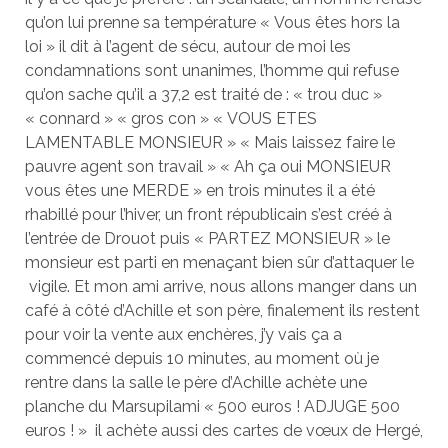
qu’on lui prenne sa température « Vous êtes hors la
loi » il dit à l’agent de sécu, autour de moi les
condamnations sont unanimes, l’homme qui refuse
qu’on sache qu’il a 37,2 est traité de : « trou duc »
« connard » « gros con » « VOUS ETES
LAMENTABLE MONSIEUR » « Mais laissez faire le
pauvre agent son travail » « Ah ça oui MONSIEUR
vous êtes une MERDE » en trois minutes il a été
rhabillé pour l’hiver, un front républicain s’est créé à
l’entrée de Drouot puis « PARTEZ MONSIEUR » le
monsieur est parti en menaçant bien sûr d’attaquer le
vigile. Et mon ami arrive, nous allons manger dans un
café à côté d’Achille et son père, finalement ils restent
pour voir la vente aux enchères, j’y vais ça a
commencé depuis 10 minutes, au moment où je
rentre dans la salle le père d’Achille achète une
planche du Marsupilami « 500 euros ! ADJUGE 500
euros ! » il achète aussi des cartes de vœux de Hergé,