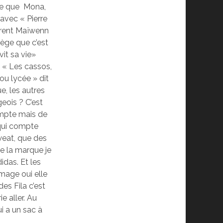
-ce que Mona,
avec « Pierre
larent Maïwenn
lège que c’est
it sa vie»
: « Les cassos,
ou lycée » dit
e, les autres
eois ? C’est
compte mais de
 qui compte
sweat, que des
de la marque je
idas. Et les
mage oui elle
des Fila c’est
e aller. Au
i a un sac à