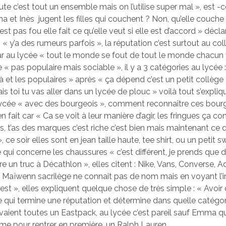
ute c’est tout un ensemble mais on l’utilise super mal », est 
et Inès jugent les filles qui couchent ? Non, qu’elle couche 
est pas fou elle fait ce qu’elle veut si elle est d’accord » déc
« y’a des rumeurs parfois », la réputation c’est surtout au col
ar au lycée « tout le monde se fout de tout le monde chacun v
« pas populaire mais sociable », il y a 3 catégories au lycée 
à et les populaires » après « ça dépend c’est un petit collège 
 toi tu vas aller dans un lycée de plouc » voilà tout s’expliqu
ycée « avec des bourgeois », comment reconnaître ces bourg
n fait car « Ca se voit à leur manière d’agir, les fringues ça 
, t’as des marques c’est riche c’est bien mais maintenant ce
», ce soir elles sont en jean taille haute, tee shirt, ou un petit 
 qui concerne les chaussures « c’est différent, je prends que 
e un truc à Décathlon », elles citent : Nike, Vans, Converse, Ad
Maïwenn sacrilège ne connait pas de nom mais en voyant l’i
’est », elles expliquent quelque chose de très simple : « Avoir 
e qui termine une réputation et détermine dans quelle catégori
avaient toutes un Eastpack, au lycée c’est pareil sauf Emma qu
e pour rentrer en première, un Ralph Lauren.