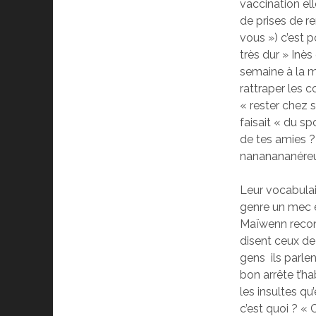
vaccination ell
de prises de 
vous ») c’est 
très dur » Inè
semaine à la m
rattraper les 
« rester chez s
faisait « du s
de tes amies ?
nananananéreuh
Leur vocabulair
genre un mec e
Maïwenn reconn
disent ceux de
gens ils parle
bon arrête t’h
les insultes qu
c’est quoi ? « 