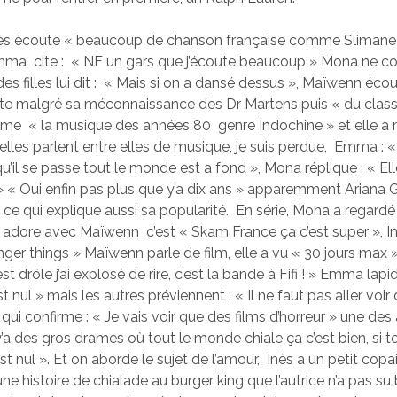
ès écoute « beaucoup de chanson française comme Slimane et
mma cite : « NF un gars que j’écoute beaucoup » Mona ne co
es filles lui dit : « Mais si on a dansé dessus », Maïwenn éco
te malgré sa méconnaissance des Dr Martens puis « du class
aime « la musique des années 80 genre Indochine » et elle 
 elles parlent entre elles de musique, je suis perdue, Emma : 
qu’il se passe tout le monde est a fond », Mona réplique : « El
« Oui enfin pas plus que y’a dix ans » apparemment Ariana 
, ce qui explique aussi sa popularité. En série, Mona a regard
e adore avec Maïwenn c’est « Skam France ça c’est super », I
nger things » Maïwenn parle de film, elle a vu « 30 jours max 
st drôle j’ai explosé de rire, c’est la bande à Fifi ! » Emma lap
 nul » mais les autres préviennent : « Il ne faut pas aller vo
i confirme : « Je vais voir que des films d’horreur » une de
 y’a des gros drames où tout le monde chiale ça c’est bien, si 
st nul ». Et on aborde le sujet de l’amour, Inès a un petit copain
une histoire de chialade au burger king que l’autrice n’a pas su b