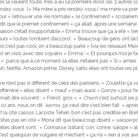
es la veulent toute, Inès a eu sa première dose, les 3 autres s
rendez-vous (« Ma mère a pris rendez-vous/ ma mère va pre
pour « retrouver une vie normale », le confinement « scolairem
s dit que le premier confinement « ça allait, après une semain
aison c’était insupportable » Emma trouve que ça a été « ter
cours » toutes tombent d’accord : « Beaucoup de gens ont lâc
oi c’est pas cool, on a beaucoup parlé » [via les réseaux] Maïw
pot en visio avec des copains » Emma : « Et pourquoi moi je fai
 » parce que à ce moment-là elles n’étaient pas « Si » amies
. Netflix, Amazon prime, Disney, salto elles ont toutes les p
e n’est pas si différent de celui des parisiens, « Zoulette ça v
fféminé » elles disent « meuf » mais aussi « Gonze » pour 
aît dire souvent : « Frérot, gros », «
Chech
c’est surtout les p
 10 ans, nous on dit
karma
ça veut dire c’est bien fait » après
nt la cité cassos Lacoste Tehen, bon c’est pas crédible en Bret
abites pas en cité » Mona dit que beaucoup disent «
salope
pou
’elles disent sont : « Connasse, bâtard, con, conne, salope » a
C’est quelqu’un de vulgaire et méchant » ça n’a « rien à voir ave