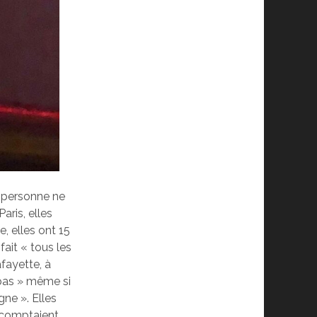
, personne ne
aris, elles
e, elles ont 15
fait « tous les
afayette, à
mpas » même si
gne ». Elles
s comptaient