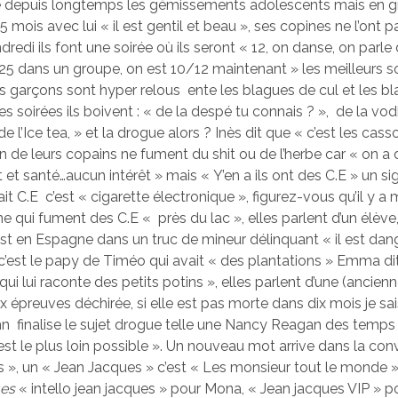
 depuis longtemps les gémissements adolescents mais en gr
 mois avec lui « il est gentil et beau », ses copines ne l’ont p
dredi ils font une soirée où ils seront « 12, on danse, on parle
 25 dans un groupe, on est 10/12 maintenant » les meilleurs so
s garçons sont hyper relous ente les blagues de cul et les bl
s soirées ils boivent : « de la despé tu connais ? », de la vod
de l’Ice tea, » et la drogue alors ? Inès dit que « c’est les cass
 de leurs copains ne fument du shit ou de l’herbe car « on a
 et santé…aucun intérêt » mais « Y’en a ils ont des C.E » un si
ait C.E c’est « cigarette électronique », figurez-vous qu’il y 
e qui fument des C.E « près du lac », elles parlent d’un élève
est en Espagne dans un truc de mineur délinquant « il est da
i c’est le papy de Timéo qui avait « des plantations » Emma di
qui lui raconte des petits potins », elles parlent d’une (ancien
 épreuves déchirée, si elle est pas morte dans dix mois je sai
 finalise le sujet drogue telle une Nancy Reagan des temps
est le plus loin possible ». Un nouveau mot arrive dans la con
 », un « Jean Jacques » c’est « Les monsieur tout le monde »,
ues
« intello jean jacques » pour Mona, « Jean jacques VIP »