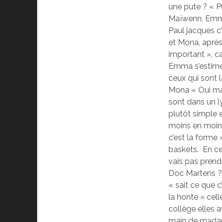
une pute ? « P
Maïwenn, Emma 
Paul jacques c’
et Mona, après 
important », c
Emma s’estime 
ceux qui sont l
Mona « Oui mais
sont dans un l
plutôt simple e
moins en moins
c’est la forme 
baskets. En ce
vais pas prendr
Doc Martens ? 
« sait ce que c
la honte » cell
collège elles 
main de madam