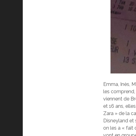
Emma, Inès, Ma
les comprend, e
viennent de Bre
et 16 ans, elle
Zara » de la ca
Disneyland et 
on les a « fait
vont en groupe 