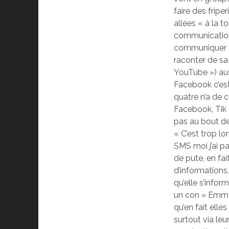
faire des fripe
allées « à la t
communication 
communiquer » 
raconter de sa 
YouTube ») aus
Facebook c’est
quatre n’a de 
Facebook, Tik 
pas au bout de
« C’est trop l
SMS moi j’ai p
de pute, en fa
d’informations
qu’elle s’infor
un con » Emma 
qu’en fait elle
surtout via leu