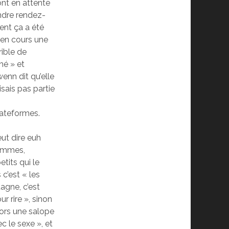
ont en attente
ndre rendez-
ent ça a été
e en cours une
rible de
hé » et
enn dit qu’elle
sais pas partie
lateformes.
eut dire euh
femmes,
etits qui le
 c’est « les
agne, c’est
r rire », sinon
lors une salope
c le sexe », et