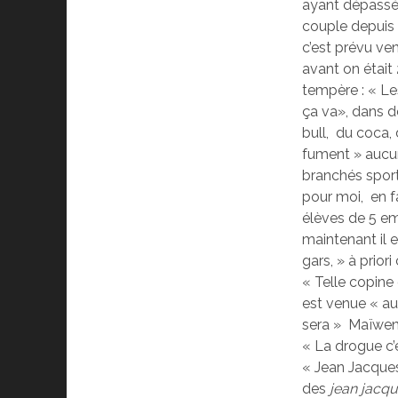
ayant dépassé
couple depuis 5
c’est prévu ven
avant on était
tempère : « Le
ça va», dans de
bull, du coca, 
fument » aucun
branchés sport
pour moi, en f
élèves de 5 em
maintenant il 
gars, » à prior
« Telle copine 
est venue « aux
sera » Maïwenn
« La drogue c’
« Jean Jacques
des
jean jacq