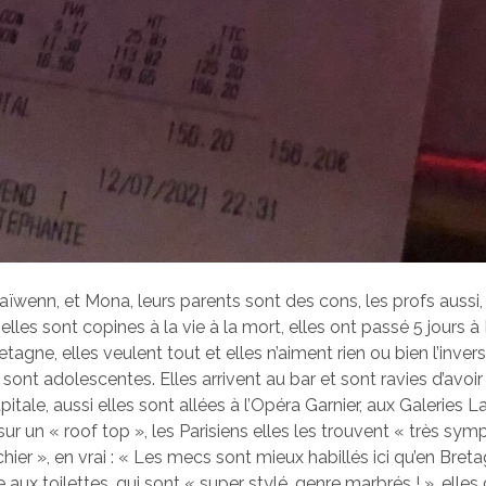
ïwenn, et Mona, leurs parents sont des cons, les profs aussi
lles sont copines à la vie à la mort, elles ont passé 5 jours à P
tagne, elles veulent tout et elles n’aiment rien ou bien l’invers
s sont adolescentes. Elles arrivent au bar et sont ravies d’avoir 
pitale, aussi elles sont allées à l’Opéra Garnier, aux Galeries L
sur un « roof top », les Parisiens elles les trouvent « très sy
 chier », en vrai : « Les mecs sont mieux habillés ici qu’en Breta
aux toilettes, qui sont « super stylé, genre marbrés ! », elle