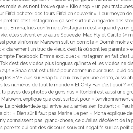
ries mais elles n’ont trouvé que « Kilo shop » un peu tristounes
our Eiffel acheter des tours Eiffel en souvenir ». Leur moyen de
préféré c’est Instagram « ça sert surtout à regarder des stor
dit Emma, Inès confirme qu’instagram c’est « quand y’a un g
vie, elles suivent ente autre Squeezie, Mac Fly et Carlito (« m
si pour s’informer Maïwenn suit un compte « Dormir moins c
 « clairement un truc de vieux, c’est là où sont les parents »
compte Facebook. Emma explique : « Instagram en fait c’est 
Tok c’est des vidéos plus longues qu’Insta et les vidéos ne di
 24h » Snap chat est utilisé pour communiquer aussi, quid d
ong les SMS puis sur Snap tu peux envoyer une photo, aussi ah 
as les numéros de tout le monde » Et Only Fan c’est quoi ? « C
it tu payes des photos de gens nus » Konbini est aussi une g
, Maïwenn, explique que c’est surtout pour « l’environnement e
me. La présidentielle qui arrive les 4 amies s’en foutent : « Peu
dit : « Bien sûr il faut pas Marine Le pen » Mona explique d
s n’y connaissent pas grand-chose, ce qu’elles décèlent de la p
rs parents qui ont des discours souvent négatifs sur les politi