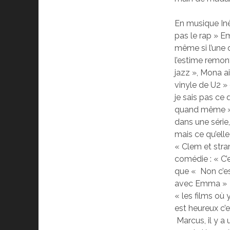
En musique In
pas le rap » E
même si l’une d
l’estime remon
jazz », Mona 
vinyle de U2 »
je sais pas ce 
quand même » 
dans une série
mais ce qu’ell
« Clem et stra
comédie : « C’e
que « Non c’est
avec Emma » qu
« les films où
est heureux c’e
Marcus, il y a 