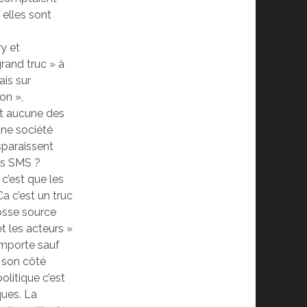
 elles sont
y et
rand truc » à
ais sur
on »,
 et aucune des
une société
sparaissent
es SMS ?
c’est que les
a c’est un truc
rosse source
t les acteurs »
 importe sauf
e son côté
olitique c’est
ques. La