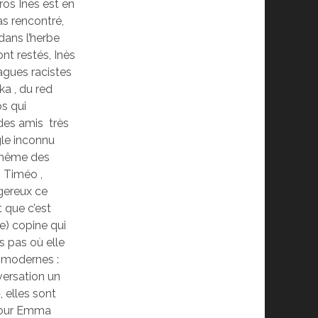
os Inès est en
as rencontré,
 dans l’herbe
nt restés, Inès
agues racistes
ka , du red
os qui
 des amis très
gle inconnu
a même des
, Timéo ,
ngereux ce
t que c’est
ne) copine qui
s pas où elle
 modernes :
versation un
 elles sont
 pour Emma