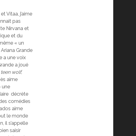
 Vitaa, j’aime
nnait pas
ute Nirvana et
ique et du
a même « un
« Ariana Grande
le a une voix
Grande a joué
é
teen wolf,
nès aime
» une
idaire décrète
ir des comédies
s ados aime
tout le monde
, il s’appelle
ien saisir