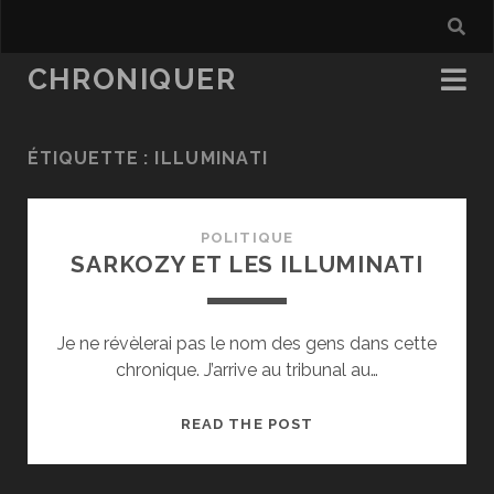
CHRONIQUER
ÉTIQUETTE :
ILLUMINATI
POLITIQUE
SARKOZY ET LES ILLUMINATI
Je ne révèlerai pas le nom des gens dans cette
chronique. J’arrive au tribunal au…
SARKOZY
READ THE POST
ET
LES